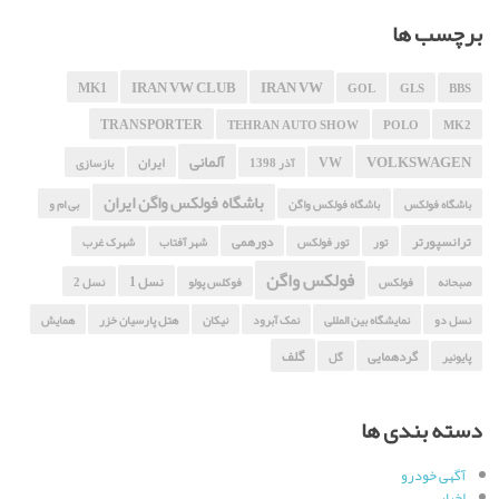
برچسب ها
IRAN VW CLUB
IRAN VW
MK1
GOL
GLS
BBS
TRANSPORTER
TEHRAN AUTO SHOW
POLO
MK2
آلمانی
VOLKSWAGEN
VW
ایران
آذر 1398
بازسازی
باشگاه فولکس واگن ایران
باشگاه فولکس
باشگاه فولکس واگن
بی ام و
ترانسپورتر
دورهمی
تور
تور فولکس
شهر آفتاب
شهرک غرب
فولکس واگن
نسل 1
صبحانه
فولکس
فوکلس پولو
نسل 2
نسل دو
نمایشگاه بین المللی
نمک آبرود
نیکان
هتل پارسیان خزر
همایش
گلف
گردهمایی
پایونیر
گل
دسته بندی ها
آگهی خودرو
اخبار