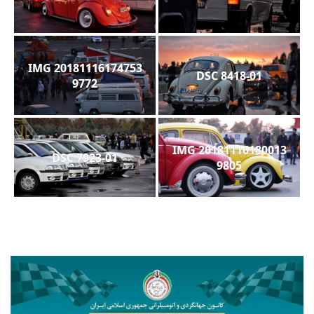
20181116174753 IMG
DSC 8418-01
9772
20181116180013 IMG
DSC 7923-01
9805