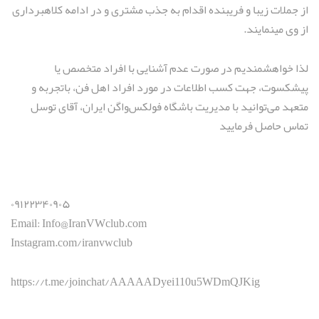
از جملات زيبا و فريبنده اقدام به جذب مشتری و در ادامه كلاهبرداری
از وی مينمايند.
لذا خواهشمندیم در صورت عدم آشنايی با افراد متخصص يا
پيشكسوت، جهت كسب اطلاعات در مورد افراد اهل فن، باتجربه و
متعهد می‌توانيد با مديريت باشگاه فولكس‌واگن ايران، آقای توسل
تماس حاصل فرماييد
۰۹۱۲۲۳۴۰۹۰۵
Email: Info@IranVWclub.com
Instagram.com/iranvwclub
https://t.me/joinchat/AAAAADyei110u5WDmQJKig