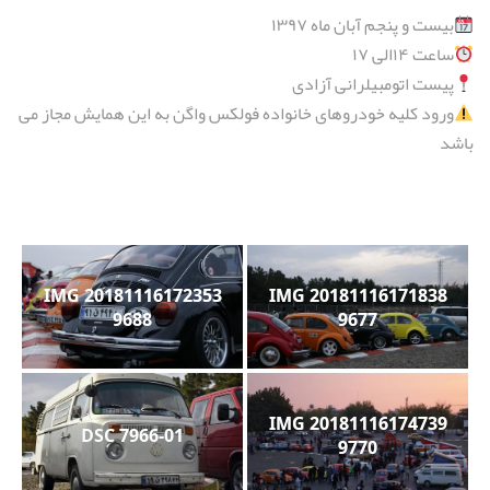
بیست و پنجم آبان ماه ١٣۹۷
ساعت ۱۴الى ١۷
پيست اتومبيلرانى آزادى
ورود كليه خودروهاى خانواده فولكس واگن به اين همايش مجاز مى
باشد
20181116172353 IMG
20181116171838 IMG
9688
9677
20181116174739 IMG
DSC 7966-01
9770