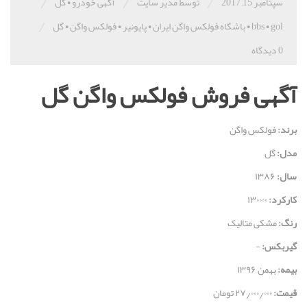
/
/
/
سپتامبر 15, 2017
توسط مدیر سایت
آگهی خودرو
•
گل
/
gol
•
bbs
•
باشگاه فولکس واگن ایران
•
پایونیر
•
فولکس واگن
•
گل
0 دیدگاه
آگهی فروش فولکس واگن گل
برند:
فولکس واگن
مدل:
گل
سال:
۱۳۸۶
کارکرد:
۱۳۰۰۰۰
رنگ:
مشکی متالیک
گیربکس:
-
بیمه:
بهمن ۱۳۹۶
قيمت:
۲۷٫۰۰۰٫۰۰۰ تومان