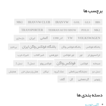
برچسب ها
IRAN VW CLUB
IRAN VW
MK1
GOL
GLS
BBS
TRANSPORTER
TEHRAN AUTO SHOW
POLO
MK2
آلمانی
VOLKSWAGEN
VW
ایران
آذر 1398
بازسازی
باشگاه فولکس واگن ایران
باشگاه فولکس
باشگاه فولکس واگن
بی ام و
ترانسپورتر
دورهمی
تور
تور فولکس
شهر آفتاب
شهرک غرب
فولکس واگن
نسل 1
صبحانه
فولکس
فوکلس پولو
نسل 2
نسل دو
نمایشگاه بین المللی
نمک آبرود
نیکان
هتل پارسیان خزر
همایش
گلف
گردهمایی
پایونیر
گل
دسته بندی ها
آگهی خودرو