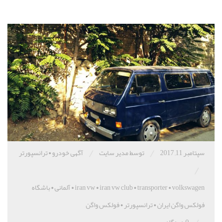
/
/
سپتامبر 11, 2017
توسط مدیر سایت
آگهی خودرو
•
ترانسپورتر
/
volkswagen
•
transporter
•
iran vw club
•
iran vw
•
آلمانی
•
باشگاه
فولکس واگن ایران
•
ترانسپورتر
•
فولکس واگن
/
0 دیدگاه