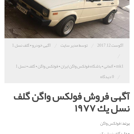
/
/
آگوست 12, 2017
توسط مدیر سایت
آگهی خودرو
•
گلف نسل 1
/
mk1
•
آلمانی
•
باشگاه فولکس واگن ایران
•
فولکس واگن
•
گلف
•
نسل 1
/
0 دیدگاه
آگهی فروش فولکس واگن گلف
نسل يك ١٩٧٧
برند:
فولکس واگن
مدل:
گلف نسل یک