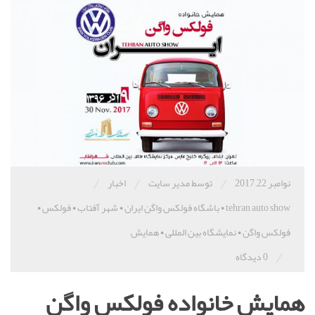
/
/
/
نوامبر 22, 2017
توسط مدیر سایت
اخبار
tehran auto show
•
باشگاه فولکس واگن ایران
•
شهر آفتاب
•
فولکس
•
فولکس واگن
•
نمایشگاه بین المللی
•
همایش
/
0 دیدگاه
همایش خانواده فولکس واگن