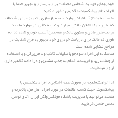
خودروهای خود به اشخاص مختلف* برای بازسازی و تجهیز حتما با
افراد بنام، پيشكسوت و قديمی مشورت كنید.
متاسفانه به تازگی افرادی وارد عرصه بازسازی و تجهيز خودرو شده‌اند
كه علی‌رغم نداشتن دانش، مهارت و تجربه کافی، در موارد متعدد
موجب ضرر مادی و معنوی مالک و همچنین آسیب خودرو شده‌اند؛ به
طوری که مالک برای دریافت خودروی خود مجبور به طرح شکایت در
مراجع قضایی شده است!
متاسفانه اين افراد سودجو با تبليغات كاذب و دهن‌پر‌کن و با استفاده
از جملات زيبا و فريبنده اقدام به جذب مشتری و در ادامه كلاهبرداری
از وی مينمايند.
لذا خواهشمندیم در صورت عدم آشنايی با افراد متخصص يا
پيشكسوت، جهت كسب اطلاعات در مورد افراد اهل فن، باتجربه و
متعهد می‌توانيد با مديريت باشگاه فولكس‌واگن ايران، آقای توسل
تماس حاصل فرماييد