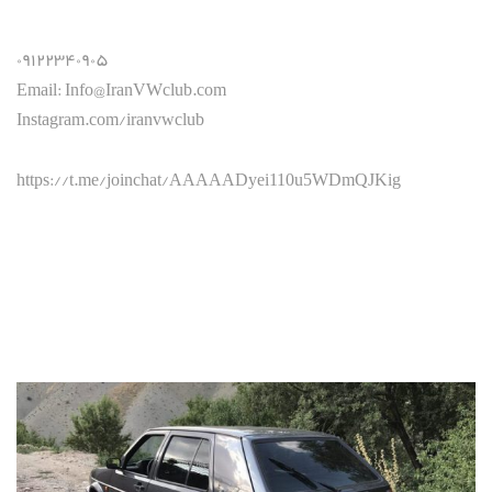
۰۹۱۲۲۳۴۰۹۰۵
Email: Info@IranVWclub.com
Instagram.com/iranvwclub
https://t.me/joinchat/AAAAADyei110u5WDmQJKig