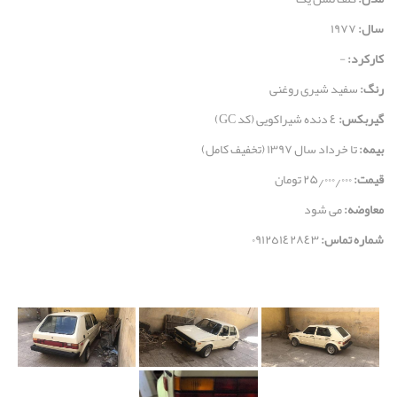
سال:
۱۹۷۷
کارکرد:
-
رنگ:
سفيد شيری روغنی
گیربکس:
٤ دنده شيراكويی (كد GC)
بیمه:
تا خرداد سال ۱۳۹۷ (تخفیف کامل)
قيمت:
۲۵٫۰۰۰٫۰۰۰ تومان
معاوضه:
می شود
شماره تماس:
٠٩١٢٥١٤٢٨٤٣