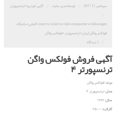
/
/
سپتامبر 11, 2017
توسط مدیر سایت
آگهی خودرو
•
ترانسپورتر
/
volkswagen
•
transporter
•
iran vw club
•
iran vw
•
آلمانی
•
باشگاه
فولکس واگن ایران
•
ترانسپورتر
•
فولکس واگن
/
1 دیدگاه
آگهی فروش فولکس واگن
ترنسپورتر ۴
برند:
فولکس واگن
مدل:
ترانسپورتر ۴
سال:
۱۹۹۲
کارکرد:
۲۵۰۰۰۰