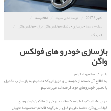
/
/
/
اکتبر 3, 2017
توسط مدیر سایت
اطلاعیه ها
/
iran vw club
•
بازسازی
•
باشگاه فولکس واگن ایران
•
فولکس واگن
1 دیدگاه
بازسازی خودرو های فولکس
واگن
با عرض سلام و احترام
به اطلاع آن دسته از دوستان و عزيزانی كه تصمیم به بازسازی، تکمیل
یا تجهيز خودروهای خود گرفته‌اند می‌رسانیم
در پی شكايات و اعتراضات متعدد برخی از مالكين خودروهای
فولكس‌واگن، تقاضا داریم قبل از هرگونه اقدام *مخصوصا تحويل