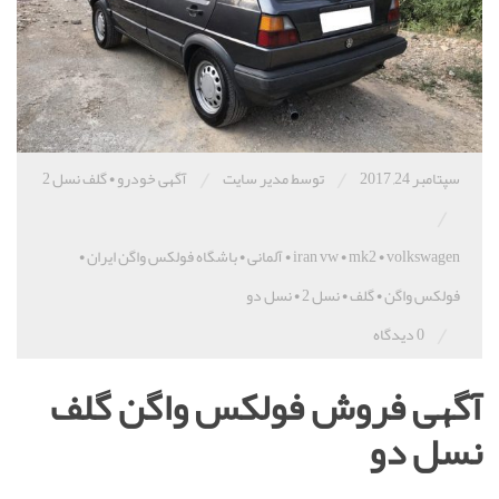
/
/
سپتامبر 24, 2017
توسط مدیر سایت
آگهی خودرو
•
گلف نسل 2
/
volkswagen
•
mk2
•
iran vw
•
آلمانی
•
باشگاه فولکس واگن ایران
•
فولکس واگن
•
گلف
•
نسل 2
•
نسل دو
/
0 دیدگاه
آگهی فروش فولکس واگن گلف
نسل دو