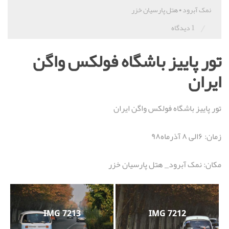
نمک آبرود
•
هتل پارسیان خزر
/
1 دیدگاه
تور پاییز باشگاه فولکس واگن
ایران
تور پاییز باشگاه فولکس واگن ایران
زمان: ۶الی ۸ آذرماه۹۸
مکان: نمک آبرود_ هتل پارسیان خزر
IMG 7213
IMG 7212