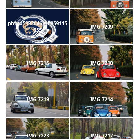
photo5992046996959115
IMG 7209
555
IMG 7216
IMG 7210
IMG 7219
IMG 7214
IMG 7223
IMG 7217