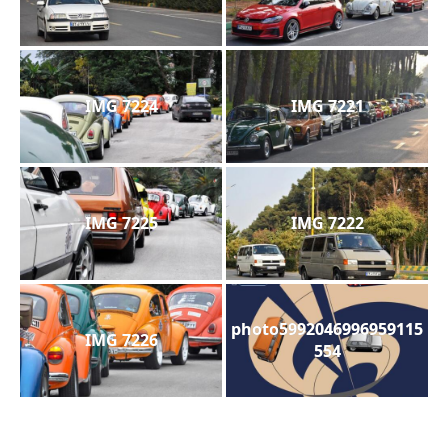
IMG 7224
IMG 7221
IMG 7225
IMG 7222
photo5992046996959115
IMG 7226
554