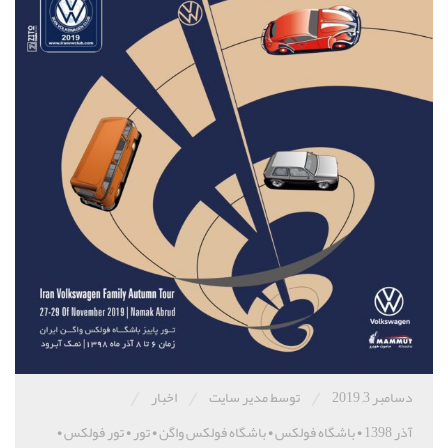
/
/
/
دسامبر 3, 2019
توسط مدیر سایت
اخبار
آذر 1398
•
باشگاه فولکس
•
باشگاه فولکس واگن
•
تور
•
تور فولکس
•