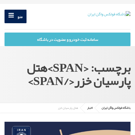
منو
سامانه ثبت خودرو و عضویت در باشگاه
برچسب: <SPAN>هتل
پارسیان خزر</SPAN>
باشگاه فولکس واگن ایران
اخبار
هتل پارسیان خزر