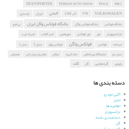
TRANSPORTER
TEHRAN AUTO SHOW
POLO
MK2
آلمانی
VOLKSWAGEN
VW
ایران
آذر 1398
بازسازی
باشگاه فولکس واگن ایران
باشگاه فولکس
باشگاه فولکس واگن
بی ام و
ترانسپورتر
دورهمی
تور
تور فولکس
شهر آفتاب
شهرک غرب
فولکس واگن
نسل 1
صبحانه
فولکس
فوکلس پولو
نسل 2
نسل دو
نمایشگاه بین المللی
نمک آبرود
نیکان
هتل پارسیان خزر
همایش
گلف
گردهمایی
پایونیر
گل
دسته بندی ها
آگهی خودرو
اخبار
اطلاعیه ها
ترانسپورتر
دسته‌بندی نشده
گل